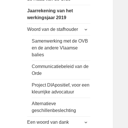
Jaarrekening van het
werkingsjaar 2019
expand
Woord van de stafhouder
child
menu
Samenwerking met de OVB
en de andere Vlaamse
balies
Communicatiebeleid van de
Orde
Project DIApositief, voor een
kleurrijke advocatuur
Alternatieve
geschillenbeslechting
expand
Een woord van dank
child